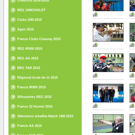
Collectifs 2014-2015
REG 10MCHOLET
Clubs 10M 2015
Agen 2015
France Clubs Chauray 2015
REG IR900 2015
REG AA 2015
REG TAR 2015
Régional école de tir 2015
France IR900 2015
Silhouettes REG 2015
France 22 Hunter 2015
Sélections arbalète Match 10M 2015
France AA 2015