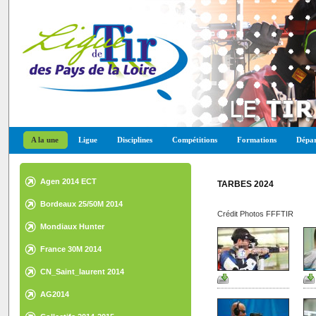
A la une
Ligue
Disciplines
Compétitions
Formations
Dépar
Agen 2014 ECT
TARBES 2024
Bordeaux 25/50M 2014
Crédit Photos FFFTIR
Mondiaux Hunter
France 30M 2014
CN_Saint_laurent 2014
AG2014