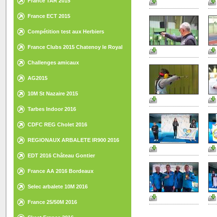
France TAR 2015
France ECT 2015
Compétition test aux Herbiers
France Clubs 2015 Chatenoy le Royal
Challenges amicaux
AG2015
10M St Nazaire 2015
Tarbes Indoor 2016
CDFC REG Cholet 2016
REGIONAUX ARBALETE IR900 2016
EDT 2016 Château Gontier
France AA 2016 Bordeaux
Selec arbalete 10M 2016
France 25/50M 2016