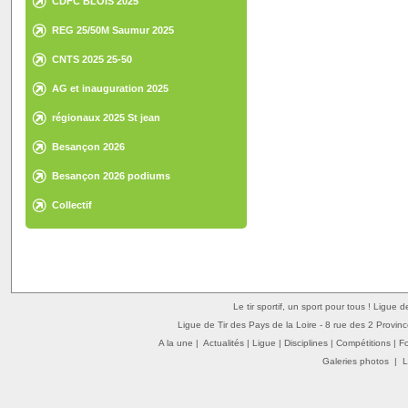
CDFC BLOIS 2025
REG 25/50M Saumur 2025
CNTS 2025 25-50
AG et inauguration 2025
régionaux 2025 St jean
Besançon 2026
Besançon 2026 podiums
Collectif
Le tir sportif, un sport pour tous ! Ligue 
Ligue de Tir des Pays de la Loire - 8 rue des 2 Provin
A la une
|
Actualités
|
Ligue
|
Disciplines
|
Compétitions
|
F
Galeries photos
|
L