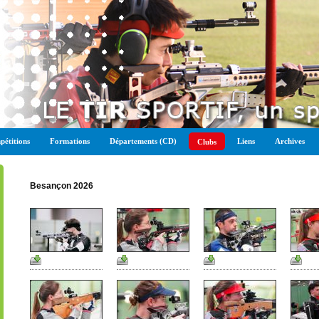
étitions
Formations
Départements (CD)
Liens
Archives
Clubs
Besançon 2026