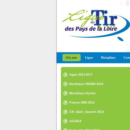
A la une
Ligue
Disciplines
Comp
Agen 2014 ECT
Bordeaux 25/50M 2014
Mondiaux Hunter
France 30M 2014
CN_Saint_laurent 2014
AG2014