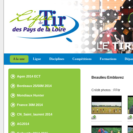
A la une
Ligue
Disciplines
Compétitions
Formations
Dépar
Agen 2014 ECT
Beaulieu Emblavez
Bordeaux 25/50M 2014
Crédit photos : FFtir
Mondiaux Hunter
France 30M 2014
CN_Saint_laurent 2014
AG2014