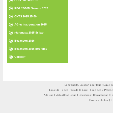
CDFC BLOIS 2025
REG 25/50M Saumur 2025
CNTS 2025 25-50
AG et inauguration 2025
régionaux 2025 St jean
Besançon 2026
Besançon 2026 podiums
Collectif
Le tir sportif, un sport pour tous ! Ligue 
Ligue de Tir des Pays de la Loire - 8 rue des 2 Provin
A la une
|
Actualités
|
Ligue
|
Disciplines
|
Compétitions
|
F
Galeries photos
|
L