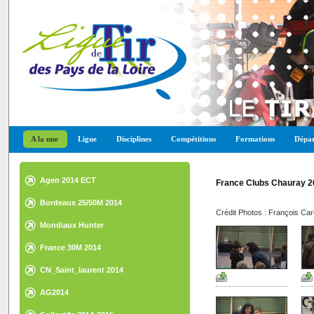
A la une
Ligue
Disciplines
Compétitions
Formations
Dépar
Agen 2014 ECT
France Clubs Chauray 2
Bordeaux 25/50M 2014
Crédit Photos : François Car
Mondiaux Hunter
France 30M 2014
CN_Saint_laurent 2014
AG2014