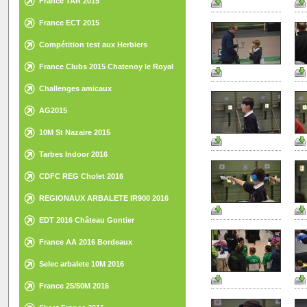
France TAR 2015
France ECT 2015
Compétition test aux Herbiers
France Clubs 2015 Chatenoy le Royal
Challenges amicaux
AG2015
10M St Nazaire 2015
Tarbes Indoor 2016
CDFC REG Cholet 2016
REGIONAUX ARBALETE IR900 2016
EDT 2016 Château Gontier
France AA 2016 Bordeaux
Selec arbalete 10M 2016
France 25/50M 2016