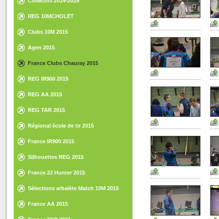
Collectifs 2014-2015
REG 10MCHOLET
Clubs 10M 2015
Agen 2015
France Clubs Chauray 2015
REG IR900 2015
REG AA 2015
REG TAR 2015
Régional école de tir 2015
France IR900 2015
Silhouettes REG 2015
France 22 Hunter 2015
Sélections arbalète Match 10M 2015
France AA 2015