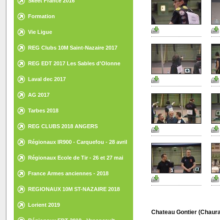
Skeet France 2016
Formation
Vie Ligue
REG Clubs 10M Saint-Nazaire 2017
REG EDT 2017 Les Sables d'Olonne
Laval dec 2017
AG 2017
Tarbes 2018
REG CLUBS 2018 ANGERS
Régionaux IR900 - Carquefou - 28 avril
2018
Régionaux Ecole de Tir - 26 et 27 mai
2018 - St Gilles Croix de Vie
France Armes anciennes - 2018
REGIONAUX 10M ST-NAZAIRE 2018
Lorient 2019
Chateau Gontier (Chaur