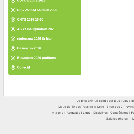
CDFC BLOIS 2025
REG 25/50M Saumur 2025
CNTS 2025 25-50
AG et inauguration 2025
régionaux 2025 St jean
Besançon 2026
Besançon 2026 podiums
Collectif
Le tir sportif, un sport pour tous ! Ligue 
Ligue de Tir des Pays de la Loire - 8 rue des 2 Provin
A la une
|
Actualités
|
Ligue
|
Disciplines
|
Compétitions
|
F
Galeries photos
|
L