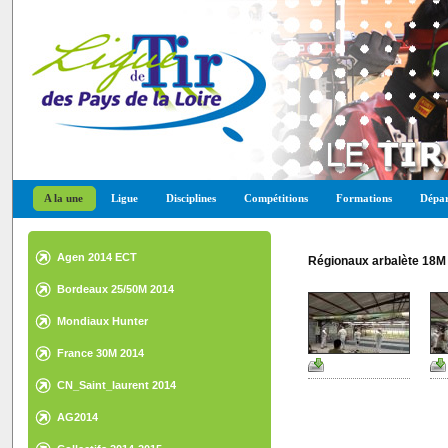
A la une
Ligue
Disciplines
Compétitions
Formations
Dépar
Agen 2014 ECT
Régionaux arbalète 18M
Bordeaux 25/50M 2014
Mondiaux Hunter
France 30M 2014
CN_Saint_laurent 2014
AG2014