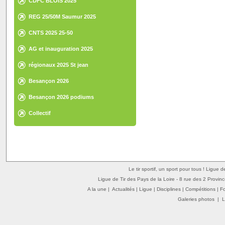
CDFC BLOIS 2025
REG 25/50M Saumur 2025
CNTS 2025 25-50
AG et inauguration 2025
régionaux 2025 St jean
Besançon 2026
Besançon 2026 podiums
Collectif
Le tir sportif, un sport pour tous ! Ligue 
Ligue de Tir des Pays de la Loire - 8 rue des 2 Provin
A la une
|
Actualités
|
Ligue
|
Disciplines
|
Compétitions
|
F
Galeries photos
|
L