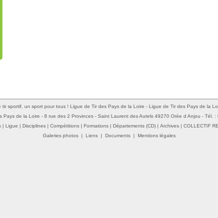
 tir sportif, un sport pour tous ! Ligue de Tir des Pays de la Loire - Ligue de Tir des Pays de la Lo
s Pays de la Loire - 8 rue des 2 Provinces - Saint Laurent des Autels 49270 Orée d Anjou - Tél. 
s
|
Ligue
|
Disciplines
|
Compétitions
|
Formations
|
Départements (CD)
|
Archives
|
COLLECTIF R
Galeries photos
|
Liens
|
Documents
|
Mentions légales