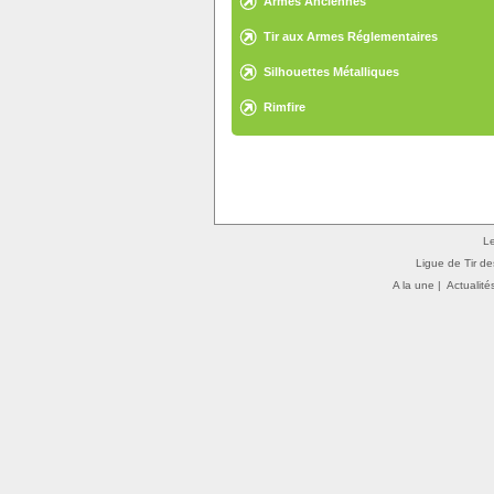
Armes Anciennes
Tir aux Armes Réglementaires
Silhouettes Métalliques
Rimfire
Le
Ligue de Tir de
A la une
|
Actualité