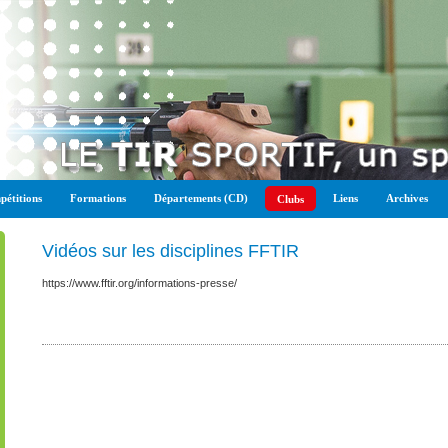
étitions
Formations
Départements (CD)
Liens
Archives
Clubs
Vidéos sur les disciplines FFTIR
https://www.fftir.org/informations-presse/