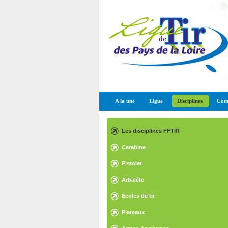
A la une
Ligue
Disciplines
Comp
Les disciplines FFTIR
Carabine
Pistolet
Arbalète
Ecoles de tir
Plateaux