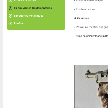
Armes Anciennes
• Fusil semi-automatique
Tir aux Armes Réglementaires
• Fusil à répétition
Silhouettes Métalliques
A 25 mètres
Rimfire
• Pistolet ou révolver sur go
• Arme de poing vitesse milita