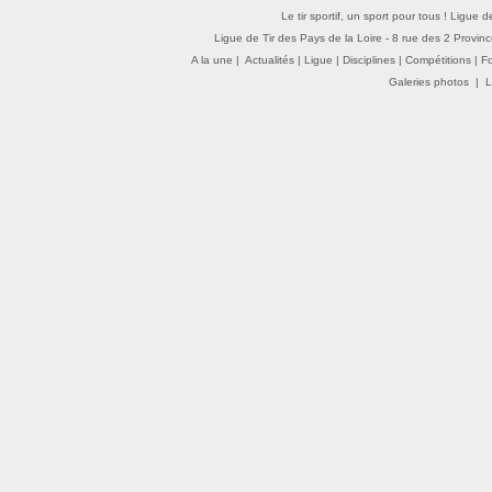
Le tir sportif, un sport pour tous ! Ligue 
Ligue de Tir des Pays de la Loire - 8 rue des 2 Provin
A la une
|
Actualités
|
Ligue
|
Disciplines
|
Compétitions
|
F
Galeries photos
|
L