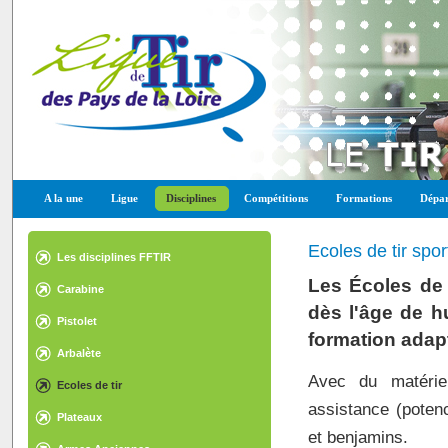
A la une
Ligue
Disciplines
Compétitions
Formations
Dépar
Ecoles de tir sport
Les disciplines FFTIR
Les Écoles de T
Carabine
dès l'âge de h
Pistolet
formation adapt
Arbalète
Avec du matérie
Ecoles de tir
assistance (poten
Plateaux
et benjamins.