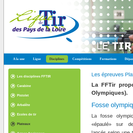
A la une
Ligue
Disciplines
Compétitions
Formations
Dépar
Les épreuves Pla
Les disciplines FFTIR
La FFTir propo
Carabine
Olympiques).
Pistolet
Fosse olympi
Arbalète
Ecoles de tir
La fosse olympi
«épaulé» sur de
Plateaux
lancés selon une t