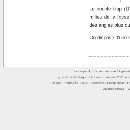
Le double trap (D
milieu de la foss
des angles plus ou
On dispose d'une s
Le tir sportif, un sport pour tous ! Ligue 
Ligue de Tir des Pays de la Loire - 8 rue des 2 Provin
A la une
|
Actualités
|
Ligue
|
Disciplines
|
Compétitions
|
F
Galeries photos
|
L