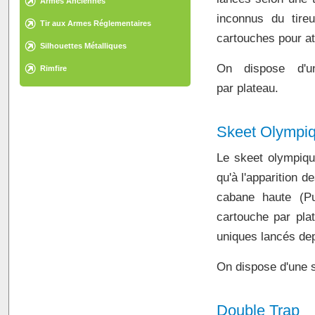
Armes Anciennes
inconnus du tire
Tir aux Armes Réglementaires
cartouches pour att
Silhouettes Métalliques
On dispose d'u
Rimfire
par plateau.
Skeet Olympi
Le skeet olympique
qu'à l'apparition d
cabane haute (Pu
cartouche par plat
uniques lancés dep
On dispose d'une s
Double Trap