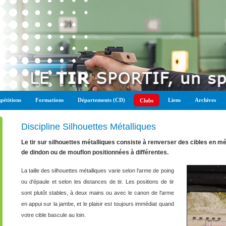
étitions
Formations
Départements (CD)
Liens
Archives
Clubs
Discipline Silhouettes Métalliques
Le tir sur silhouettes métalliques consiste à renverser des cibles en mé
de dindon ou de mouflon positionnées à différentes.
La taille des silhouettes métalliques varie selon l'arme de poing
ou d'épaule et selon les distances de tir. Les positions de tir
sont plutôt stables, à deux mains ou avec le canon de l'arme
en appui sur la jambe, et le plaisir est toujours immédiat quand
votre cible bascule au loin.