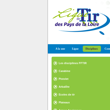
A la une
Ligue
Disciplines
Comp
Les disciplines FFTIR
Carabine
Pistolet
Arbalète
Ecoles de tir
Plateaux