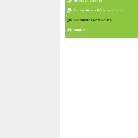
Armes Anciennes
Tir aux Armes Réglementaires
Silhouettes Métalliques
Rimfire