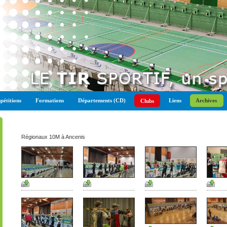
étitions
Formations
Départements (CD)
Liens
Archives
Clubs
Régionaux 10M à Ancenis