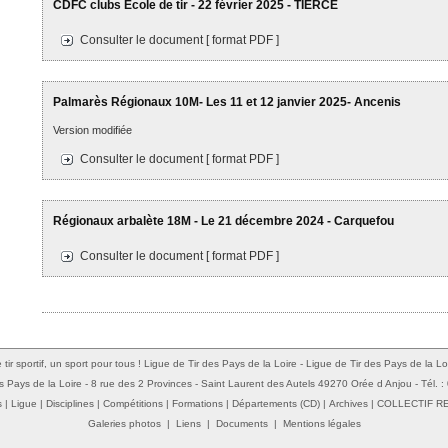
CDFC clubs Ecole de tir - 22 février 2025 - TIERCE
Consulter le document [ format PDF ]
Palmarès Régionaux 10M- Les 11 et 12 janvier 2025- Ancenis
Version modifiée
Consulter le document [ format PDF ]
Régionaux arbalète 18M - Le 21 décembre 2024 - Carquefou
Consulter le document [ format PDF ]
 tir sportif, un sport pour tous ! Ligue de Tir des Pays de la Loire - Ligue de Tir des Pays de la Lo
s Pays de la Loire - 8 rue des 2 Provinces - Saint Laurent des Autels 49270 Orée d Anjou - Tél. 
s
|
Ligue
|
Disciplines
|
Compétitions
|
Formations
|
Départements (CD)
|
Archives
|
COLLECTIF R
Galeries photos
|
Liens
|
Documents
|
Mentions légales