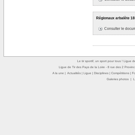
Régionaux arbalète 18M
Consulter le docum
Le tir sportif, un sport pour tous ! Ligue 
Ligue de Tir des Pays de la Loire - 8 rue des 2 Provin
A la une
|
Actualités
|
Ligue
|
Disciplines
|
Compétitions
|
F
Galeries photos
|
L