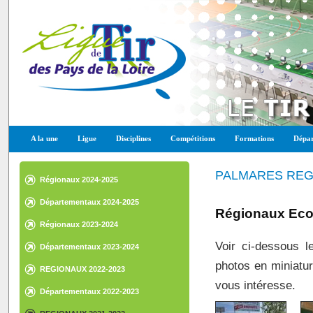
A la une
Ligue
Disciplines
Compétitions
Formations
Dépar
PALMARES REGI
Régionaux 2024-2025
Départementaux 2024-2025
Régionaux Ecole
Régionaux 2023-2024
Voir ci-dessous l
Départementaux 2023-2024
photos en miniatur
REGIONAUX 2022-2023
vous intéresse.
Départementaux 2022-2023