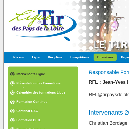
A la une
Ligue
Disciplines
Compétitions
Formations
Dépar
Responsable For
Intervenants Ligue
RFL : Jean-Yves
Présentation des Formations
diplômantes
Calendrier des formations Ligue
RFL@tirpaysdelaloi
Formation Continue
Intervenants 
Certificat CAC
Formation BFJE
Christian Bordage