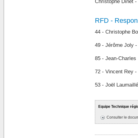
Christophe Dinet 
RFD - Respons
44 - Christophe B
49 - Jérôme Joly 
85 - Jean-Charles
72 - Vincent Rey 
53 - Joël Laumail
Equipe Technique régi
Consulter le docum