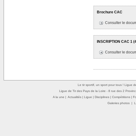
Brochure CAC
Consulter le docum
INSCRIPTION CAC 1 (4
Consulter le docum
Le tir sportif, un sport pour tous ! Ligue 
Ligue de Tir des Pays de la Loire - 8 rue des 2 Provin
A la une
|
Actualités
|
Ligue
|
Disciplines
|
Compétitions
|
F
Galeries photos
|
L