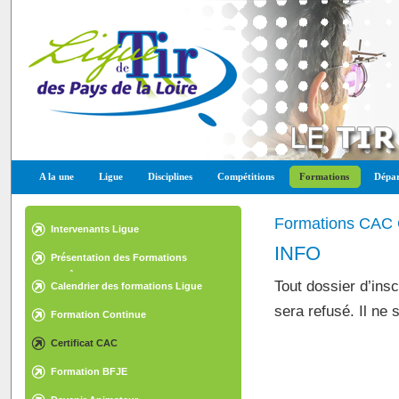
A la une
Ligue
Disciplines
Compétitions
Formations
Dépar
Formations CAC C
Intervenants Ligue
INFO
Présentation des Formations
diplômantes
Tout dossier d’insc
Calendrier des formations Ligue
sera refusé. Il ne 
Formation Continue
Certificat CAC
Formation BFJE