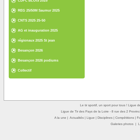
CDFC BLOIS 2025
REG 25/50M Saumur 2025
CNTS 2025 25-50
AG et inauguration 2025
régionaux 2025 St jean
Besançon 2026
Besançon 2026 podiums
Collectif
Le tir sportif, un sport pour tous ! Ligue 
Ligue de Tir des Pays de la Loire - 8 rue des 2 Provin
A la une
|
Actualités
|
Ligue
|
Disciplines
|
Compétitions
|
F
Galeries photos
|
L