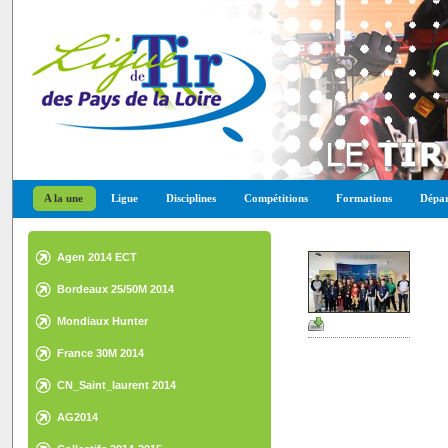
A la une
Ligue
Disciplines
Compétitions
Formations
Dépar
Agen 2014 ECT
Bordeaux 25/50M 2014
Mondiaux Hunter
France 30M 2014
CN_Saint_laurent 2014
AG2014