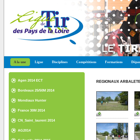
A la une
Ligue
Disciplines
Compétitions
Formations
Dépar
Agen 2014 ECT
REGIONAUX ARBALETE 
Bordeaux 25/50M 2014
Mondiaux Hunter
France 30M 2014
CN_Saint_laurent 2014
AG2014