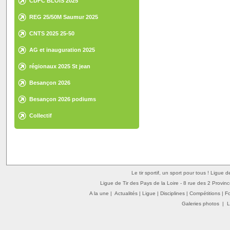
CDFC BLOIS 2025
REG 25/50M Saumur 2025
CNTS 2025 25-50
AG et inauguration 2025
régionaux 2025 St jean
Besançon 2026
Besançon 2026 podiums
Collectif
Le tir sportif, un sport pour tous ! Ligue 
Ligue de Tir des Pays de la Loire - 8 rue des 2 Provin
A la une
|
Actualités
|
Ligue
|
Disciplines
|
Compétitions
|
F
Galeries photos
|
L