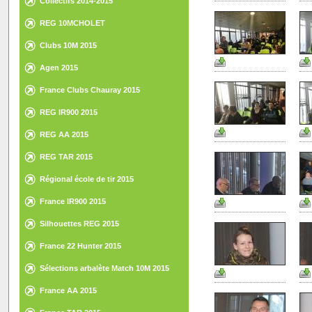
Collectifs 2014-2015
REG 10MCHOLET
Clubs 10M 2015
Agen 2015
France Clubs Chauray 2015
REG IR900 2015
REG AA 2015
REG TAR 2015
Régional école de tir 2015
France IR900 2015
Silhouettes REG 2015
France 22 Hunter 2015
Sélections arbalète Match 10M 2015
France AA 2015