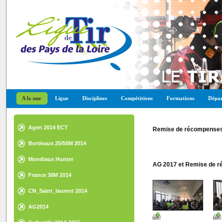
A la une
Ligue
Disciplines
Compétitions
Formations
Dépar
Agen 2014 ECT
Remise de récompense
Bordeaux 25/50M 2014
Mondiaux Hunter
AG 2017 et Remise de 
France 30M 2014
CN_Saint_laurent 2014
AG2014