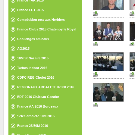
France TAR 2015
France ECT 2015
Compétition test aux Herbiers
France Clubs 2015 Chatenoy le Royal
Challenges amicaux
AG2015
10M St Nazaire 2015
Tarbes Indoor 2016
CDFC REG Cholet 2016
REGIONAUX ARBALETE IR900 2016
EDT 2016 Château Gontier
France AA 2016 Bordeaux
Selec arbalete 10M 2016
France 25/50M 2016