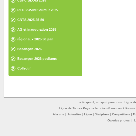
CDFC BLOIS 2025
REG 25/50M Saumur 2025
CNTS 2025 25-50
AG et inauguration 2025
régionaux 2025 St jean
Besançon 2026
Besançon 2026 podiums
Collectif
Le tir sportif, un sport pour tous ! Ligue 
Ligue de Tir des Pays de la Loire - 8 rue des 2 Provin
A la une
|
Actualités
|
Ligue
|
Disciplines
|
Compétitions
|
F
Galeries photos
|
L