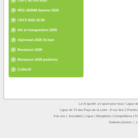
CDFC BLOIS 2025
REG 25/50M Saumur 2025
CNTS 2025 25-50
AG et inauguration 2025
régionaux 2025 St jean
Besançon 2026
Besançon 2026 podiums
Collectif
Le tir sportif, un sport pour tous ! Ligue 
Ligue de Tir des Pays de la Loire - 8 rue des 2 Provin
A la une
|
Actualités
|
Ligue
|
Disciplines
|
Compétitions
|
F
Galeries photos
|
L