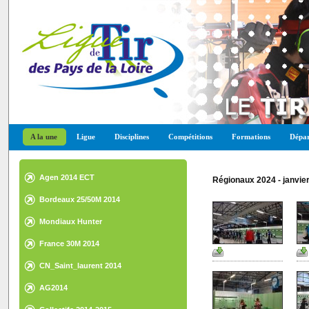
A la une
Ligue
Disciplines
Compétitions
Formations
Dépar
Agen 2014 ECT
Régionaux 2024 - janvie
Bordeaux 25/50M 2014
Mondiaux Hunter
France 30M 2014
CN_Saint_laurent 2014
AG2014