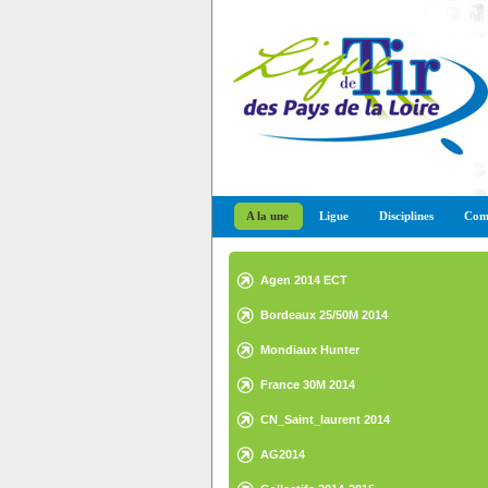
A la une
Ligue
Disciplines
Comp
Agen 2014 ECT
Bordeaux 25/50M 2014
Mondiaux Hunter
France 30M 2014
CN_Saint_laurent 2014
AG2014