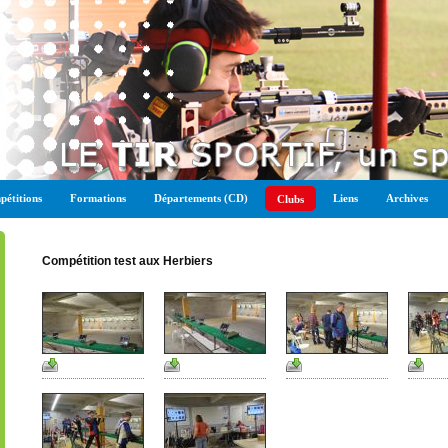
étitions
Formations
Départements (CD)
Liens
Archives
Clubs
Compétition test aux Herbiers