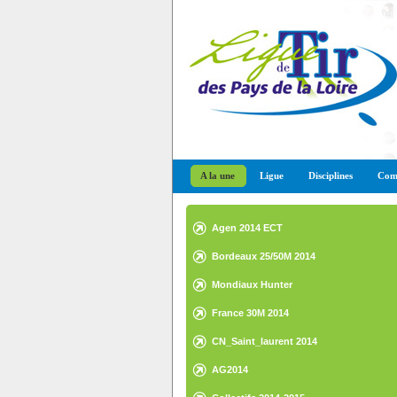
A la une
Ligue
Disciplines
Comp
Agen 2014 ECT
Bordeaux 25/50M 2014
Mondiaux Hunter
France 30M 2014
CN_Saint_laurent 2014
AG2014