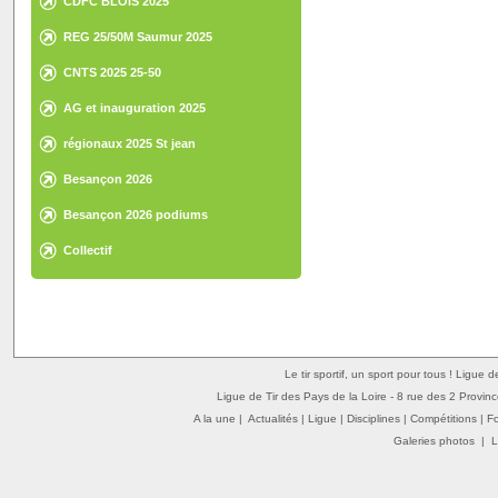
CDFC BLOIS 2025
REG 25/50M Saumur 2025
CNTS 2025 25-50
AG et inauguration 2025
régionaux 2025 St jean
Besançon 2026
Besançon 2026 podiums
Collectif
Le tir sportif, un sport pour tous ! Ligue 
Ligue de Tir des Pays de la Loire - 8 rue des 2 Provin
A la une
|
Actualités
|
Ligue
|
Disciplines
|
Compétitions
|
F
Galeries photos
|
L