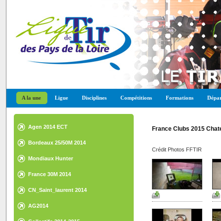
A la une
Ligue
Disciplines
Compétitions
Formations
Dépar
Agen 2014 ECT
France Clubs 2015 Chat
Bordeaux 25/50M 2014
Crédit Photos FFTIR
Mondiaux Hunter
France 30M 2014
CN_Saint_laurent 2014
AG2014