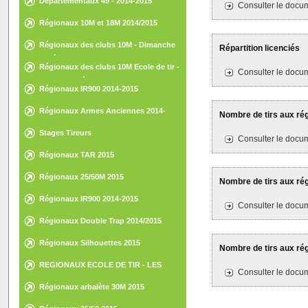
Départementaux 49 - 2014-2015
Consulter le docum
Régionaux 10M et 18M 2014/2015
Régionaux des clubs 10M - Dimanche
Répartition licenciés
15 février 2015 - St-Nazaire
Régionaux des clubs 10M Ecole de tir -
Consulter le docum
Samedi 14 février 2015 - St-Nazaire
Régionaux IR900 2014-2015
Régionaux Armes Anciennes 2014-
Nombre de tirs aux ré
2015
Stages Tireurs
Consulter le docum
Régionaux TAR 2015
Régionaux 25/50M 2015
Nombre de tirs aux ré
Régionaux IR900 2014-2015
Consulter le docum
Régionaux Double Trap 2014/2015
Régionaux Silhouettes 2015
Nombre de tirs aux ré
REGIONAUX ECOLE DE TIR - LES
Consulter le docum
HERBIERS - 30 ET 31 MAI 2015
Régionaux arbalète 30M 2015