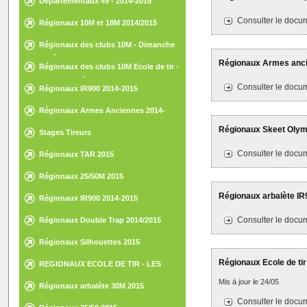
Départementaux 49 - 2014-2015
Consulter le docum
Régionaux 10M et 18M 2014/2015
Régionaux des clubs 10M - Dimanche
15 février 2015 - St-Nazaire
Régionaux Armes ancien
Régionaux des clubs 10M Ecole de tir -
Samedi 14 février 2015 - St-Nazaire
Consulter le docum
Régionaux IR900 2014-2015
Régionaux Armes Anciennes 2014-
2015
Régionaux Skeet Olympi
Stages Tireurs
Consulter le docum
Régionaux TAR 2015
Régionaux 25/50M 2015
Régionaux arbalète IR9
Régionaux IR900 2014-2015
Consulter le docum
Régionaux Double Trap 2014/2015
Régionaux Silhouettes 2015
Régionaux Ecole de tir
REGIONAUX ECOLE DE TIR - LES
HERBIERS - 30 ET 31 MAI 2015
Mis à jour le 24/05
Régionaux arbalète 30M 2015
Consulter le docum