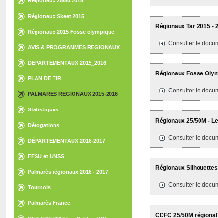
Régionaux 25/50 2015
Régionaux Skeet 2015
Régionaux Tar 2015 - 2
Régionaux 2015 Fosse olympique
Consulter le docum
AVIS & PROGRAMMES REGIONAUX
DEPARTEMENTAUX 2015_2016
Régionaux Fosse Olympi
PLAN DE TIR
Consulter le docum
PALMARES REGIONAUX 2015-2016
Statistiques
Régionaux 25/50M - Les
Dérogations
Consulter le docum
DÉPARTEMENTAUX 2016-2017
FFSU et UNSS
Régionaux Silhouettes M
Palmarès régionaux 2016 - 2017
Consulter le docum
Tournois
Palmarès France
CDFC 25/50M régional 2