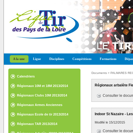
A la une
Ligue
Disciplines
Compétitions
Formations
Dépar
Documents > PALMARES RE
Calendriers
Régionaux arbalète Fi
Régionaux 10M et 18M 2013/2014
Régionaux Clubs 10M 2013/2014
Consulter le docum
Régionaux Armes Anciennes
2013/2014
Indoor St Nazaire - Le
Régionaux Ecole de tir 2013/2014
Modifié le 15/12/2015
Régionaux TAR 2013/2014
Consulter le docum