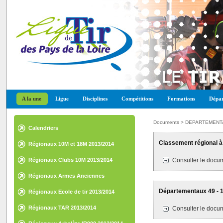
A la une
Ligue
Disciplines
Compétitions
Formations
Dépar
Documents > DEPARTEMENT
Calendriers
Classement régional à
Régionaux 10M et 18M 2013/2014
Régionaux Clubs 10M 2013/2014
Consulter le docum
Régionaux Armes Anciennes
2013/2014
Départementaux 49 - 1
Régionaux Ecole de tir 2013/2014
Régionaux TAR 2013/2014
Consulter le docum