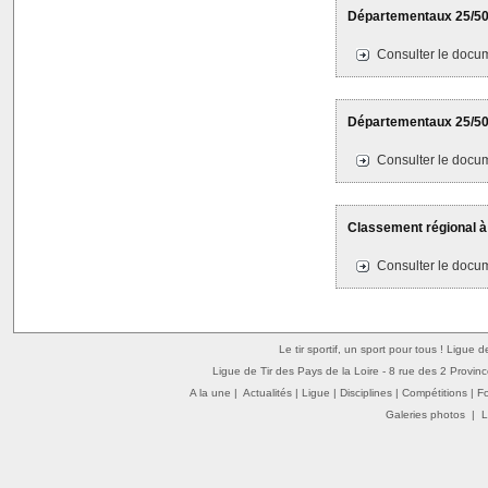
Départementaux 25/50M
Consulter le docum
Départementaux 25/50M
Consulter le docum
Classement régional à
Consulter le docum
Le tir sportif, un sport pour tous ! Ligue 
Ligue de Tir des Pays de la Loire - 8 rue des 2 Provin
A la une
|
Actualités
|
Ligue
|
Disciplines
|
Compétitions
|
F
Galeries photos
|
L