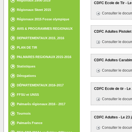
Régionaux 25/50 2015
CDFC Ecole de Tir - Le
Régionaux Skeet 2015
Consulter le docum
Régionaux 2015 Fosse olympique
AVIS & PROGRAMMES REGIONAUX
CDFC Adultes Pistolet 
DEPARTEMENTAUX 2015_2016
Consulter le docum
PLAN DE TIR
PALMARES REGIONAUX 2015-2016
CDFC Adultes Carabine
Statistiques
Consulter le docum
Dérogations
DÉPARTEMENTAUX 2016-2017
CDFC Ecole de tir - Le
FFSU et UNSS
Consulter le docum
Palmarès régionaux 2016 - 2017
Tournois
CDFC Adultes - Le 23 j
Palmarès France
Consulter le docum