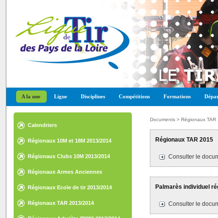
A la une
Ligue
Disciplines
Compétitions
Formations
Dépar
Documents > Régionaux TAR
Calendriers
Régionaux TAR 2015
Régionaux 10M et 18M 2013/2014
Régionaux Clubs 10M 2013/2014
Consulter le docum
Régionaux Armes Anciennes
2013/2014
Palmarès individuel r
Régionaux Ecole de tir 2013/2014
Régionaux TAR 2013/2014
Consulter le docum