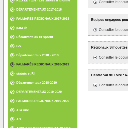
REG EDT 2017 Les Sables d'Olonne
Consulter le docum
DÉPARTEMENTAUX 2017-2018
PALMARES REGIONAUX 2017-2018
Equipes engagées pour
para tir
Consulter le docum
Découverte du tir sportif
GS
Régionaux Silhouettes m
Départementaux 2018 - 2019
Consulter le docum
PALMARÈS REGIONAUX 2018-2019
statuts et RI
Centre Val de Loire : R
Départementaux 2018-2019
Consulter le docum
DEPARTEMENTAUX 2019-2020
PALMARES REGIONAUX 2019-2020
A la Une
AG