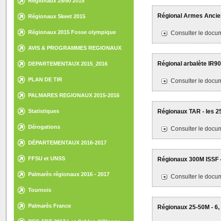
Régionaux 25/50 2015
Régional Armes Ancien
Régionaux Skeet 2015
Régionaux 2015 Fosse olympique
Consulter le docum
AVIS & PROGRAMMES REGIONAUX
Régional arbalète IR90
DEPARTEMENTAUX 2015_2016
PLAN DE TIR
Consulter le docum
PALMARES REGIONAUX 2015-2016
Statistiques
Régionaux TAR - les 2
Dérogations
Consulter le docum
DÉPARTEMENTAUX 2016-2017
FFSU et UNSS
Régionaux 300M ISSF -
Palmarès régionaux 2016 - 2017
Consulter le docum
Tournois
Palmarès France
Régionaux 25-50M - 6, 7