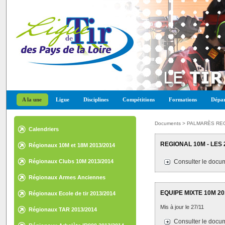
A la une
Ligue
Disciplines
Compétitions
Formations
Dépar
Documents > PALMARÈS RE
Calendriers
REGIONAL 10M - LES 
Régionaux 10M et 18M 2013/2014
Régionaux Clubs 10M 2013/2014
Consulter le docum
Régionaux Armes Anciennes
2013/2014
EQUIPE MIXTE 10M 20
Régionaux Ecole de tir 2013/2014
Mis à jour le 27/11
Régionaux TAR 2013/2014
Consulter le docum