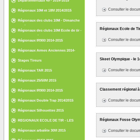
Départementaux 49 - 2014-2015
Consulter le docum
Régionaux 10M et 18M 2014/2015
Régionaux des clubs 10M - Dimanche
15 février 2015 - St-Nazaire
Régionaux Ecole de Tir 
Régionaux des clubs 10M Ecole de tir -
Samedi 14 février 2015 - St-Nazaire
Consulter le docum
Régionaux IR900 2014-2015
Régionaux Armes Anciennes 2014-
2015
Skeet Olympique - le 1
Stages Tireurs
Consulter le docum
Régionaux TAR 2015
Régionaux 25/50M 2015
Classement régional à
Régionaux IR900 2014-2015
Consulter le docum
Régionaux Double Trap 2014/2015
Régionaux Silhouettes 2015
Régionaux Fosse Olymp
REGIONAUX ECOLE DE TIR - LES
HERBIERS - 30 ET 31 MAI 2015
Régionaux arbalète 30M 2015
Consulter le docum