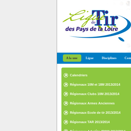
A la une
Ligue
Disciplines
Comp
Calendriers
Régionaux 10M et 18M 2013/2014
Régionaux Clubs 10M 2013/2014
Régionaux Armes Anciennes
2013/2014
Régionaux Ecole de tir 2013/2014
Régionaux TAR 2013/2014