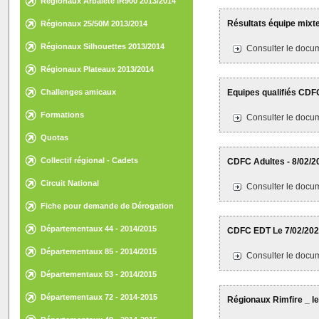
Régionaux Arbalète IR900 2013/2014
Résultats équipe mixt
Régionaux 25/50M 2013/2014
Régionaux Silhouettes 2013/2014
Consulter le docum
Régionaux Plateaux 2013/2014
Challenges amicaux
Equipes qualifiés CDFC
Formations
Consulter le docum
Quotas
Collectif régional - Cadets
CDFC Adultes - 8/02/2
Circuit National
Consulter le docum
Fiche pour demande de Dérogation
Départementaux 44 - 2014/2015
CDFC EDT Le 7/02/202
Départementaux 85 - 2014/2015
Consulter le docum
Départementaux 53 - 2014/2015
Départementaux 72 - 2014-2015
Régionaux Rimfire _ le