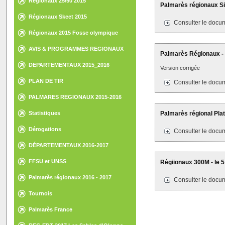
Régionaux 25/50 2015
Palmarès régionaux Sil
Régionaux Skeet 2015
Consulter le docum
Régionaux 2015 Fosse olympique
AVIS & PROGRAMMES REGIONAUX
Palmarès Régionaux - 6
DEPARTEMENTAUX 2015_2016
Version corrigée
PLAN DE TIR
Consulter le docum
PALMARES REGIONAUX 2015-2016
Statistiques
Palmarès régional Plat
Dérogations
Consulter le docum
DÉPARTEMENTAUX 2016-2017
FFSU et UNSS
Régiionaux 300M - le 5 
Palmarès régionaux 2016 - 2017
Consulter le docum
Tournois
Palmarès France