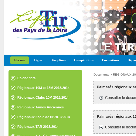
A la une
Ligue
Disciplines
Compétitions
Formations
Dépar
Documents > REGIONAUX 20
Calendriers
Palmarès régionaux ar
Régionaux 10M et 18M 2013/2014
Régionaux Clubs 10M 2013/2014
Consulter le docum
Régionaux Armes Anciennes
2013/2014
Palmarès régionaux 10
Régionaux Ecole de tir 2013/2014
Régionaux TAR 2013/2014
Consulter le docum