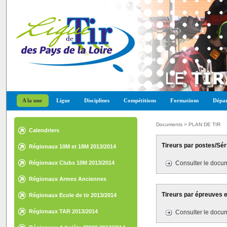
A la une
Ligue
Disciplines
Compétitions
Formations
Dépar
Documents > PLAN DE TIR
Calendriers
Tireurs par postes/Séri
Régionaux 10M et 18M 2013/2014
Régionaux Clubs 10M 2013/2014
Consulter le docum
Régionaux Armes Anciennes
2013/2014
Tireurs par épreuves et
Régionaux Ecole de tir 2013/2014
Régionaux TAR 2013/2014
Consulter le docum