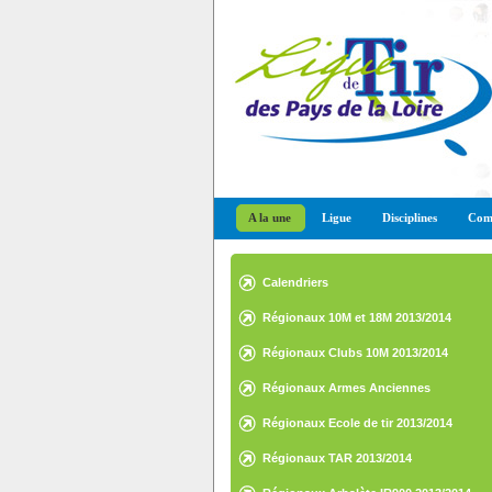
A la une
Ligue
Disciplines
Comp
Calendriers
Régionaux 10M et 18M 2013/2014
Régionaux Clubs 10M 2013/2014
Régionaux Armes Anciennes
2013/2014
Régionaux Ecole de tir 2013/2014
Régionaux TAR 2013/2014