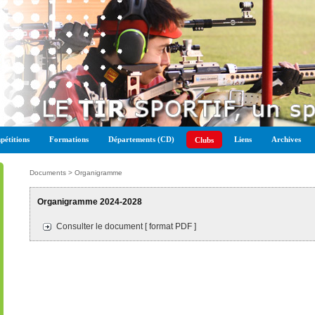
étitions
Formations
Départements (CD)
Liens
Archives
Clubs
Documents > Organigramme
Organigramme 2024-2028
Consulter le document [ format PDF ]