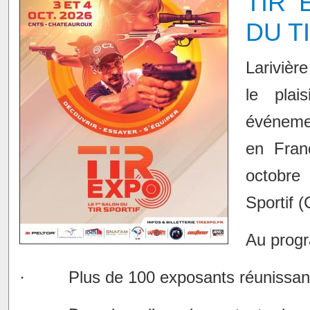
TIR 
DU T
Larivièr
le plai
événemen
en Fran
octobre 
Sportif 
Au progr
·
Plus de 100 exposants réunissan