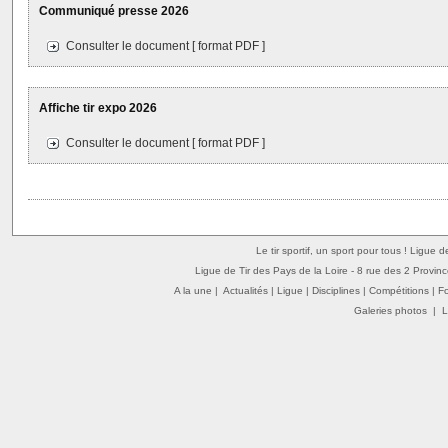
Communiqué presse 2026
Consulter le document [ format PDF ]
Affiche tir expo 2026
Consulter le document [ format PDF ]
Le tir sportif, un sport pour tous ! Ligue 
Ligue de Tir des Pays de la Loire - 8 rue des 2 Provin
A la une
|
Actualités
|
Ligue
|
Disciplines
|
Compétitions
|
F
Galeries photos
|
L