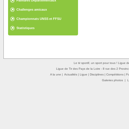
Palmarès Départementaux
Challenges amicaux
Championnats UNSS et FFSU
Statistiques
Le tir sportif, un sport pour tous ! Ligue 
Ligue de Tir des Pays de la Loire - 8 rue des 2 Provin
A la une
|
Actualités
|
Ligue
|
Disciplines
|
Compétitions
|
F
Galeries photos
|
L