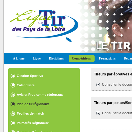
A la une
Ligue
Disciplines
Compétitions
Formations
Dépar
Tireurs par épreuves et
Gestion Sportive
Consulter le docum
Calendriers
Avis et Programme régionaux
Tireurs par postes/Séri
Plan de tir régionaux
Consulter le docum
Feuilles de match
Palmarès Régionaux