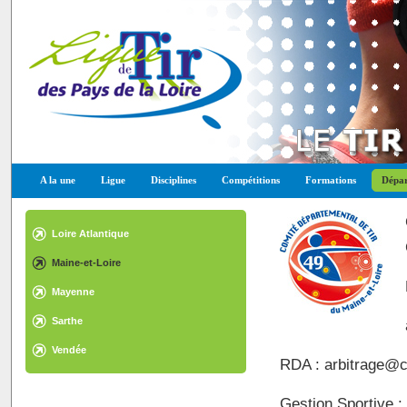
A la une
Ligue
Disciplines
Compétitions
Formations
Dépar
Loire Atlantique
Maine-et-Loire
Mayenne
Sarthe
Vendée
RDA :
arbitrage@cd
Gestion Sportive :