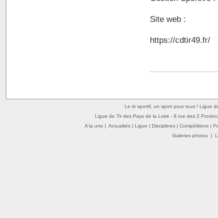
Site web :
https://cdtir49.fr/
Le tir sportif, un sport pour tous ! Ligue 
Ligue de Tir des Pays de la Loire - 8 rue des 2 Provin
A la une
|
Actualités
|
Ligue
|
Disciplines
|
Compétitions
|
F
Galeries photos
|
L