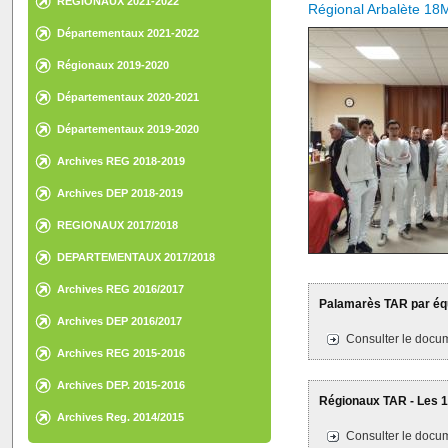
REGIONAUX 2021-2022
Régional Arbalète 18
Départementaux 2021-2022
Régionaux 2019-2020
Départementaux 2020-2021
Départementaux 2019-2020
Archives REG 2018-2019
Archives DEP 2018-2019
REGIONAUX 2017/2018
DEPARTEMENTAUX 2017/2018
Archives REG 2016/2017
Palamarès TAR par équ
Archives DEP 2016/2017
Consulter le docum
Archives REG 2015-2016
Archives DEP. 2015-2016
Régionaux TAR - Les 17
Archives Reg. 2014/2015
Consulter le docum