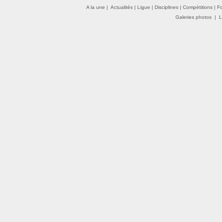
A la une
|
Actualités
|
Ligue
|
Disciplines
|
Compétitions
|
F
Galeries photos
|
L