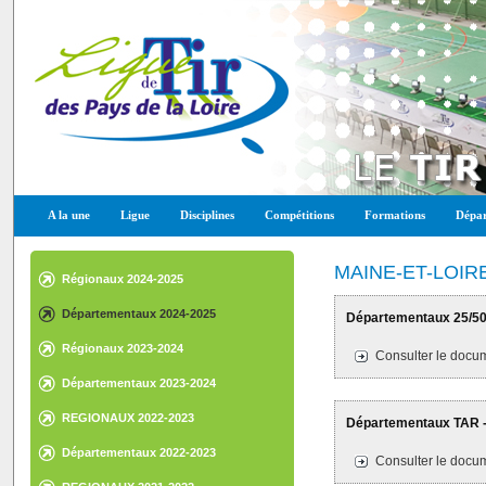
A la une
Ligue
Disciplines
Compétitions
Formations
Dépar
MAINE-ET-LOIR
Régionaux 2024-2025
Départementaux 2024-2025
Départementaux 25/50M
Régionaux 2023-2024
Consulter le docum
Départementaux 2023-2024
REGIONAUX 2022-2023
Départementaux TAR - 
Départementaux 2022-2023
Consulter le docum