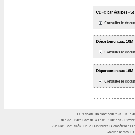
CDFC par équipes - St 
Consulter le docum
Départementaux 10M - 
Consulter le docum
Départementaux 18M -
Consulter le docum
Le tir sportif, un sport pour tous ! Ligue 
Ligue de Tir des Pays de la Loire - 8 rue des 2 Provin
A la une
|
Actualités
|
Ligue
|
Disciplines
|
Compétitions
|
F
Galeries photos
|
L