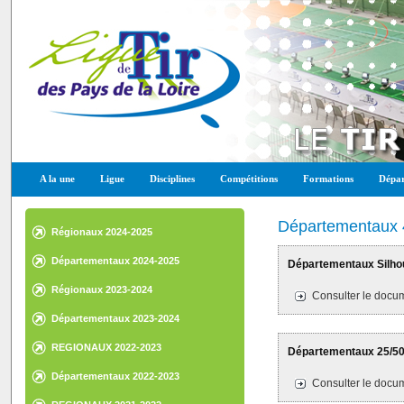
A la une
Ligue
Disciplines
Compétitions
Formations
Dépar
Départementaux 
Régionaux 2024-2025
Départementaux 2024-2025
Départementaux Silhoue
Régionaux 2023-2024
Consulter le docum
Départementaux 2023-2024
REGIONAUX 2022-2023
Départementaux 25/50M
Départementaux 2022-2023
Consulter le docum