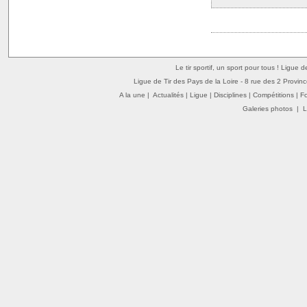
Le tir sportif, un sport pour tous ! Ligue 
Ligue de Tir des Pays de la Loire - 8 rue des 2 Provin
A la une
|
Actualités
|
Ligue
|
Disciplines
|
Compétitions
|
F
Galeries photos
|
L