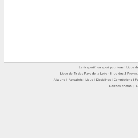
Le tir sportif, un sport pour tous ! Ligue 
Ligue de Tir des Pays de la Loire - 8 rue des 2 Provin
A la une
|
Actualités
|
Ligue
|
Disciplines
|
Compétitions
|
F
Galeries photos
|
L