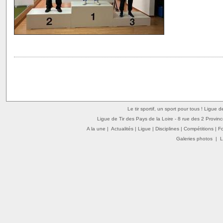
Le tir sportif, un sport pour tous ! Ligue 
Ligue de Tir des Pays de la Loire - 8 rue des 2 Provin
A la une
|
Actualités
|
Ligue
|
Disciplines
|
Compétitions
|
F
Galeries photos
|
L