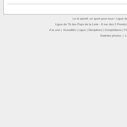
Le tir sportif, un sport pour tous ! Ligue 
Ligue de Tir des Pays de la Loire - 8 rue des 2 Provin
A la une
|
Actualités
|
Ligue
|
Disciplines
|
Compétitions
|
F
Galeries photos
|
L