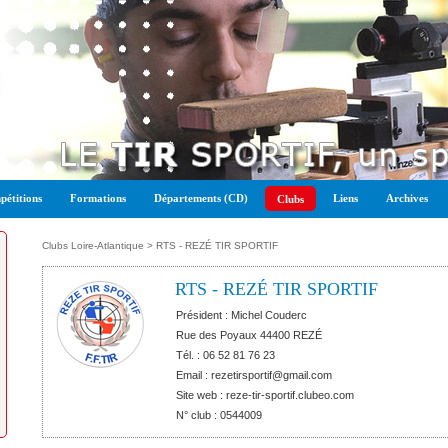
étitions
Formations
Départements (CD)
Liens
Archives
Clubs
Clubs Loire-Atlantique
> RTS - REZÉ TIR SPORTIF
RTS - REZÉ TIR SPORTIF
Président : Michel Couderc
Rue des Poyaux 44400 REZÉ
Tél. : 06 52 81 76 23
Email : rezetirsportif@gmail.com
Site web :
reze-tir-sportif.clubeo.com
N° club : 0544009