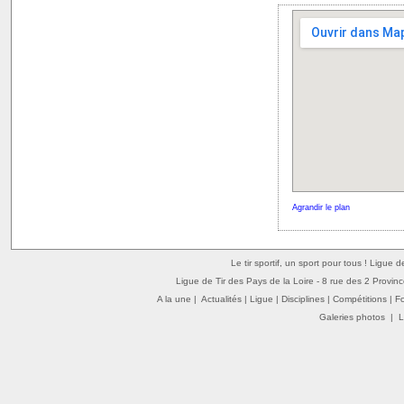
Agrandir le plan
Le tir sportif, un sport pour tous ! Ligue 
Ligue de Tir des Pays de la Loire - 8 rue des 2 Provin
A la une
|
Actualités
|
Ligue
|
Disciplines
|
Compétitions
|
F
Galeries photos
|
L