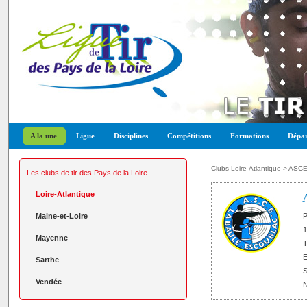
A la une
Ligue
Disciplines
Compétitions
Formations
Dépar
Clubs Loire-Atlantique
> ASCE
Les clubs de tir des Pays de la Loire
Loire-Atlantique
Maine-et-Loire
P
1
Mayenne
T
E
Sarthe
S
Vendée
N