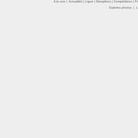
A la une
|
Actualités
|
Ligue
|
Disciplines
|
Compétitions
|
F
Galeries photos
|
L