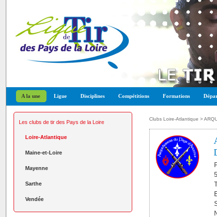
A la une
Ligue
Disciplines
Compétitions
Formations
Dépar
Clubs Loire-Atlantique
> ARQU
Les clubs de tir des Pays de la Loire
Loire-Atlantique
Maine-et-Loire
P
Mayenne
Sarthe
T
E
Vendée
S
N