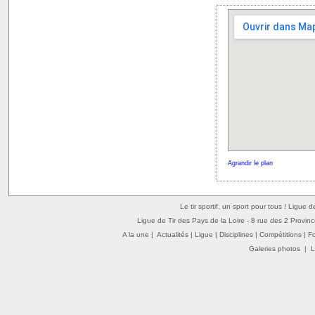
Agrandir le plan
Le tir sportif, un sport pour tous ! Ligue 
Ligue de Tir des Pays de la Loire - 8 rue des 2 Provin
A la une
|
Actualités
|
Ligue
|
Disciplines
|
Compétitions
|
F
Galeries photos
|
L