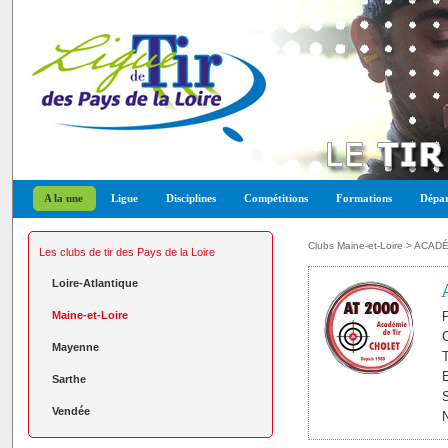
A la une
Ligue
Disciplines
Compétitions
Formations
Dépar
Clubs Maine-et-Loire
> ACADÉM
Les clubs de tir des Pays de la Loire
Loire-Atlantique
Maine-et-Loire
P
C
Mayenne
T
E
Sarthe
S
Vendée
N