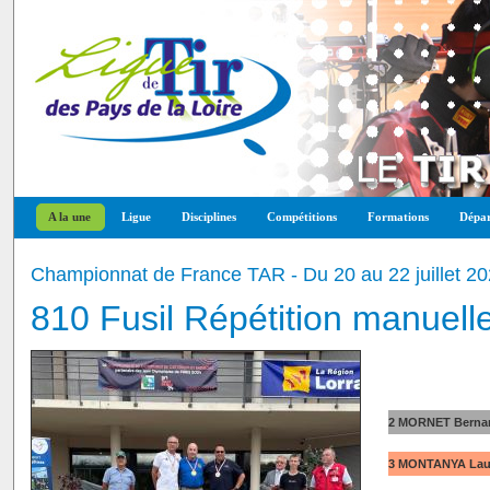
A la une
Ligue
Disciplines
Compétitions
Formations
Dépar
Championnat de France TAR - Du 20 au 22 juillet 2
810 Fusil Répétition manuell
2 MORNET Bernard
3 MONTANYA Laur