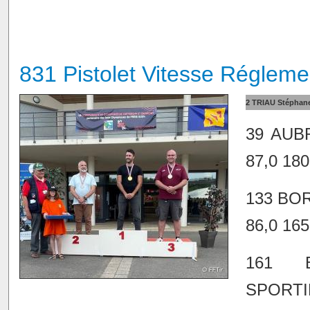
831 Pistolet Vitesse Régleme
2 TRIAU Stéphane
39 AUB
87,0 180
133 BO
86,0 165
161 B
SPORTIF