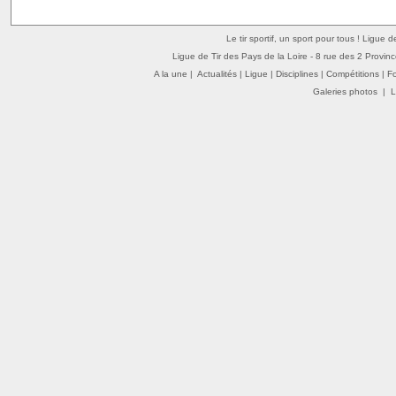
Le tir sportif, un sport pour tous ! Ligue 
Ligue de Tir des Pays de la Loire - 8 rue des 2 Provin
A la une
|
Actualités
|
Ligue
|
Disciplines
|
Compétitions
|
F
Galeries photos
|
L