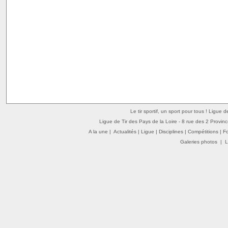
Le tir sportif, un sport pour tous ! Ligue 
Ligue de Tir des Pays de la Loire - 8 rue des 2 Provin
A la une
|
Actualités
|
Ligue
|
Disciplines
|
Compétitions
|
F
Galeries photos
|
L