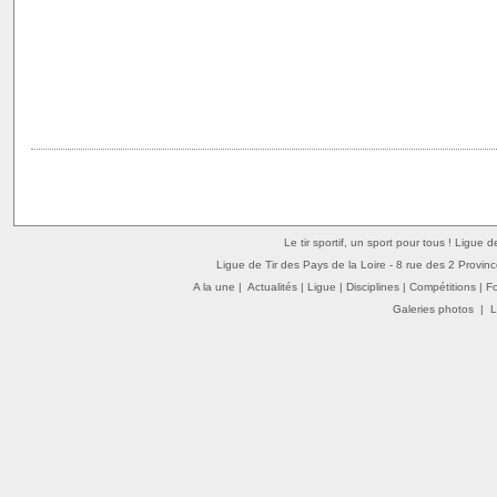
Le tir sportif, un sport pour tous ! Ligue 
Ligue de Tir des Pays de la Loire - 8 rue des 2 Provin
A la une
|
Actualités
|
Ligue
|
Disciplines
|
Compétitions
|
F
Galeries photos
|
L