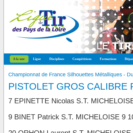
A la une
Ligue
Disciplines
Compétitions
Formations
Dépar
Championnat de France Silhouettes Métalliques - Du 6 
PISTOLET GROS CALIBRE
7 EPINETTE Nicolas S.T. MICHELOISE 
9 BINET Patrick S.T. MICHELOISE 9 10
20 ORHON Laurent S.T. MICHELOISE 9