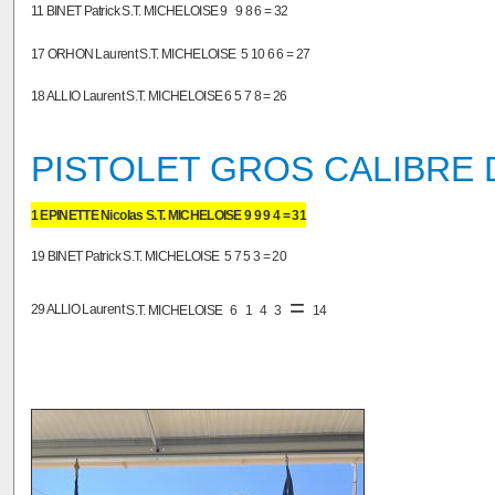
11 BINET Patrick S.T. MICHELOISE 9
9 8 6 = 32
17 ORHON Laurent S.T. MICHELOISE
5 10 6 6 = 27
18 ALLIO Laurent S.T. MICHELOISE 6
5 7 8 = 26
PISTOLET GROS CALIBRE
1 EPINETTE Nicolas S.T. MICHELOISE 9 9 9 4 = 31
19 BINET Patrick S.T. MICHELOISE
5
7 5 3 = 20
=
29 ALLIO Laurent
S.T. MICHELOISE
6
1
4
3
14