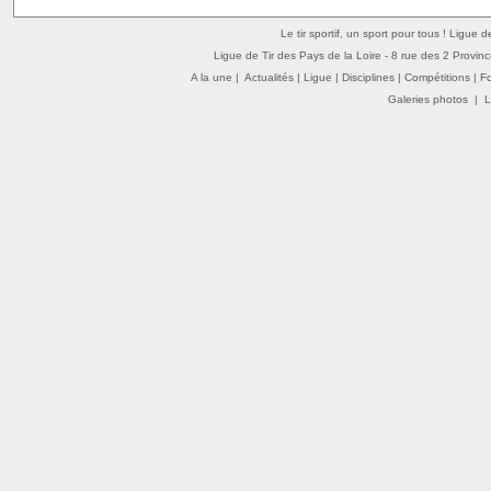
Le tir sportif, un sport pour tous ! Ligue 
Ligue de Tir des Pays de la Loire - 8 rue des 2 Provin
A la une
|
Actualités
|
Ligue
|
Disciplines
|
Compétitions
|
F
Galeries photos
|
L