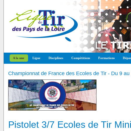
A la une
Ligue
Disciplines
Compétitions
Formations
Dépar
Championnat de France des Ecoles de Tir - Du 9 a
Pistolet 3/7 Ecoles de Tir Mi