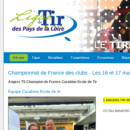
A la une
Ligue
Disciplines
Compétitions
Formations
Dépar
Championnat de France des clubs - Les 16 et 17 m
Angers TS Champion de France Carabine Ecole de Tir
Equipe Carabine Ecole de tir
1 ANGERS TIR SP
OCTAU BANATRE Tr