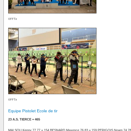
©FFTir
©FFTir
Equipe Pistolet Ecole de tir
23 A.S. TIERCE = 465
MALSOU Kenny 77 77 = 154 BESNARD Maxence 76 83 = 159 PERIGOIS Noam 74 7