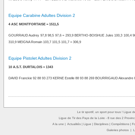
Equipe Carabine Adultes Division 2
4 ASC MONTFORTAISE = 1511,5
GOURRAUD Audrey 97,8 98,5 97,6 = 293,9 BERTHO-BOISHUE Jules 100,3 100,4 98,
310,9 MEIGNA Romain 103,7 101,5 101,7 = 306,9
Equipe Pistolet Adultes Division 2
10 A.S.T. DURTALOIS = 1343
DAVID Franckie 92 88 93 273 KERNE Estelle 88 93 88 269 BOURRIGAUD Alexandre 
Le tir sportif, un sport pour tous ! Ligue 
Ligue de Tir des Pays de la Loire - 8 rue des 2 Provin
A la une
|
Actualités
|
Ligue
|
Disciplines
|
Compétitions
|
F
Galeries photos
|
L