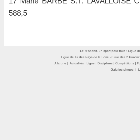
17 Marie BARBE S.T. LAVALLOISE C
588,5
Le tir sportif, un sport pour tous ! Ligue 
Ligue de Tir des Pays de la Loire - 8 rue des 2 Provin
A la une
|
Actualités
|
Ligue
|
Disciplines
|
Compétitions
|
F
Galeries photos
|
L