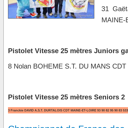
31 Gaë
MAINE-E
Pistolet Vitesse 25 mètres Juniors g
8 Nolan BOHEME S.T. DU MANS CDT S
Pistolet Vitesse 25 mètres Seniors 2
3 Franckie DAVID A.S.T. DURTALOIS CDT MAINE-ET-LOIRE 93 90 82 95 90 83 533