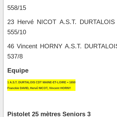
558/15
23 Hervé NICOT A.S.T. DURTALOIS
555/10
46 Vincent HORNY A.S.T. DURTALOI
537/8
Equipe
1 A.S.T. DURTALOIS CDT MAINE-ET-LOIRE = 1650
Franckie DAVID, Hervé NICOT, Vincent HORNY
Pistolet 25 mètres Seniors 3