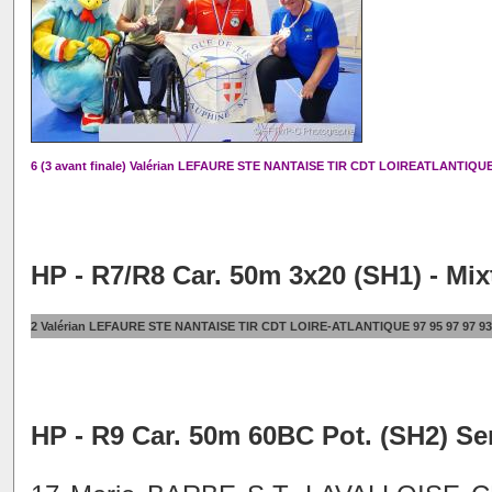
6 (3 avant finale) Valérian LEFAURE STE NANTAISE TIR CDT LOIREATLANTIQUE 10
HP - R7/R8 Car. 50m 3x20 (SH1) - Mix
2 Valérian LEFAURE STE NANTAISE TIR CDT LOIRE-ATLANTIQUE 97 95 97 97 93 
HP - R9 Car. 50m 60BC Pot. (SH2) Se