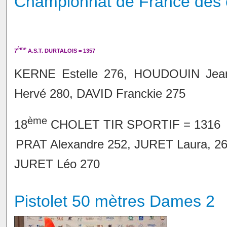
Championnat de France des cl
ème
7
A.S.T. DURTALOIS = 1357
KERNE Estelle 276, HOUDOUIN Jean
Hervé 280, DAVID Franckie 275
ème
18
CHOLET TIR SPORTIF = 1316
PRAT Alexandre 252, JURET Laura, 
JURET Léo 270
Pistolet 50 mètres Dames 2