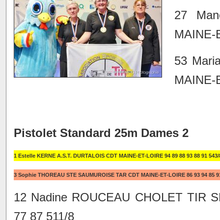
27 Ma
MAINE-E
53 Mar
MAINE-E
Pistolet Standard 25m Dames 2
1 Estelle KERNE A.S.T. DURTALOIS CDT MAINE-ET-LOIRE 94 89 88 93 88 91 543/
3 Sophie THOREAU STE SAUMUROISE TAR CDT MAINE-ET-LOIRE 86 93 94 85 91
12 Nadine ROUCEAU CHOLET TIR S
77 87 511/8